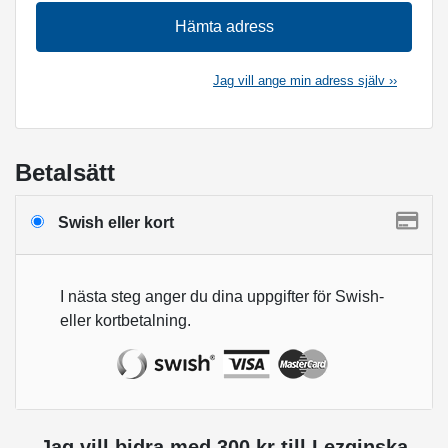
Hämta adress
Jag vill ange min adress själv ››
Betalsätt
Swish eller kort
I nästa steg anger du dina uppgifter för Swish-
eller kortbetalning.
Jag vill bidra med
300
kr
till
Lezginska